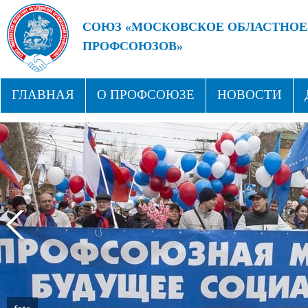
СОЮЗ «МОСКОВСКОЕ ОБЛАСТНОЕ
ПРОФСОЮЗОВ»
БУДУЩЕЕ ЗА СИЛЬНЫМИ ПРОФС
ГЛАВНАЯ
О ПРОФСОЮЗЕ
НОВОСТИ
СТРУКТУРА
ПРОФСОЮЗНЫЕ ЗДРАВНИЦЫ