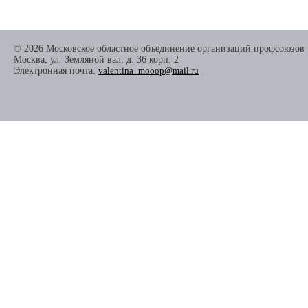
© 2026 Московское областное объединение организаций профсоюзов
Москва, ул. Земляной вал, д. 36 корп. 2
Электронная почта:
valentina_mooop@mail.ru