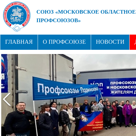
СОЮЗ «МОСКОВСКОЕ ОБЛАСТНОЕ
ПРОФСОЮЗОВ»
БУДУЩЕЕ ЗА СИЛЬНЫМИ ПРОФС
ГЛАВНАЯ
О ПРОФСОЮЗЕ
НОВОСТИ
СТРУКТУРА
ПРОФСОЮЗНЫЕ ЗДРАВНИЦЫ