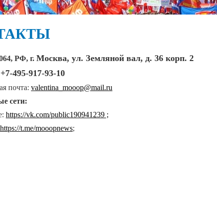
ТАКТЫ
Москва, ул. Земляной вал, д. 36 корп. 2
064, РФ, г.
+7-495-917-93-10
:
ая почта:
valentina
_
mooop@mail.ru
е сети:
е:
https://vk.com/public190941239 ;
https://t.me/mooopnews
;