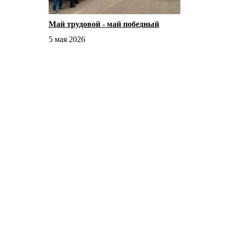
Май трудовой - май победный
5 мая 2026