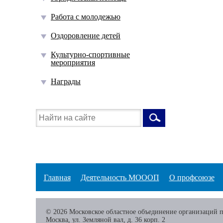
Работа с молодежью
Оздоровление детей
Культурно-спортивные
мероприятия
Награды
Главная
Деятельность МОООП
О профсоюзе
© 2026 Московское областное объединение организаций 
Москва, ул. Земляной вал, д. 36 корп. 2