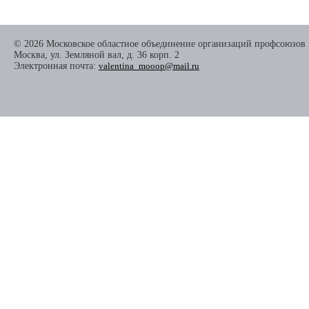
© 2026 Московское областное объединение организаций профсоюзов
Москва, ул. Земляной вал, д. 36 корп. 2
Электронная почта:
valentina_mooop@mail.ru