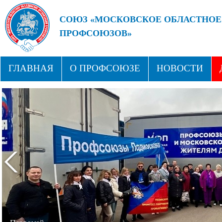
СОЮЗ «МОСКОВСКОЕ ОБЛАСТНОЕ
ПРОФСОЮЗОВ»
БУДУЩЕЕ ЗА СИЛЬНЫМИ ПРОФС
ГЛАВНАЯ
О ПРОФСОЮЗЕ
НОВОСТИ
СТРУКТУРА
ПРОФСОЮЗНЫЕ ЗДРАВНИЦЫ