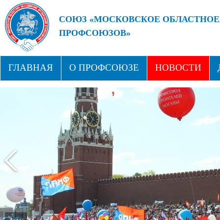
СОЮЗ «МОСКОВСКОЕ ОБЛАСТНОЕ
ПРОФСОЮЗОВ»
БУДУЩЕЕ ЗА СИЛЬНЫМИ ПРОФС
ГЛАВНАЯ
О ПРОФСОЮЗЕ
НОВОСТИ
СТРУКТУРА
ПРОФСОЮЗНЫЕ ЗДРАВНИЦЫ