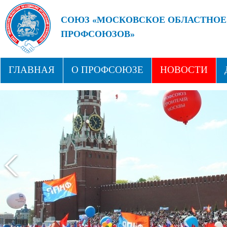
СОЮЗ «МОСКОВСКОЕ ОБЛАСТНОЕ
ПРОФСОЮЗОВ»
БУДУЩЕЕ ЗА СИЛЬНЫМИ ПРОФС
ГЛАВНАЯ
О ПРОФСОЮЗЕ
НОВОСТИ
СТРУКТУРА
ПРОФСОЮЗНЫЕ ЗДРАВНИЦЫ