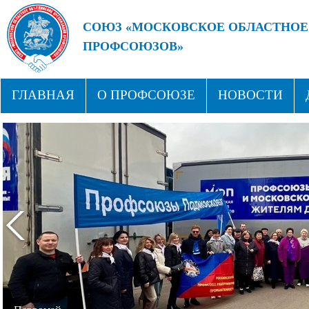
СОЮЗ «МОСКОВСКОЕ ОБЛАСТНОЕ
ПРОФСОЮЗОВ»
БУДУЩЕЕ ЗА СИЛЬНЫМИ ПРОФС
ГЛАВНАЯ
О ПРОФСОЮЗЕ
НОВОСТИ
СТРУКТУРА
ПРОФСОЮЗНЫЕ ЗДРАВНИЦЫ