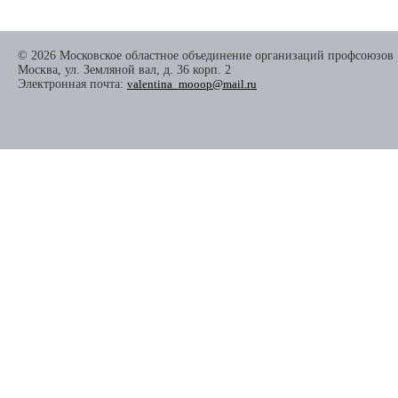
© 2026 Московское областное объединение организаций профсоюзов
Москва, ул. Земляной вал, д. 36 корп. 2
Электронная почта:
valentina_mooop@mail.ru