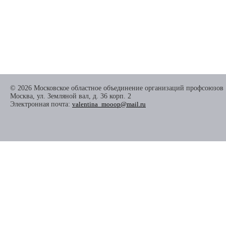
© 2026 Московское областное объединение организаций профсоюзов
Москва, ул. Земляной вал, д. 36 корп. 2
Электронная почта:
valentina_mooop@mail.ru