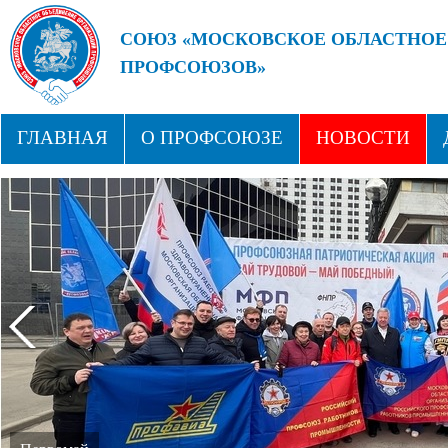
СОЮЗ «МОСКОВСКОЕ ОБЛАСТНОЕ
ПРОФСОЮЗОВ»
БУДУЩЕЕ ЗА СИЛЬНЫМИ ПРОФС
ГЛАВНАЯ
О ПРОФСОЮЗЕ
НОВОСТИ
СТРУКТУРА
ПРОФСОЮЗНЫЕ ЗДРАВНИЦЫ