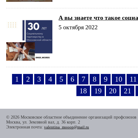
А вы знаете что такое соци
5 октября 2022
1
2
3
4
5
6
7
8
9
10
11
18
19
20
21
© 2026 Московское областное объединение организаций профсоюзов
Москва, ул. Земляной вал, д. 36 корп. 2
Электронная почта:
valentina_mooop@mail.ru