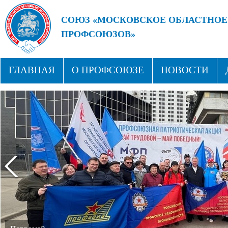
СОЮЗ «МОСКОВСКОЕ ОБЛАСТНОЕ
ПРОФСОЮЗОВ»
БУДУЩЕЕ ЗА СИЛЬНЫМИ ПРОФС
ГЛАВНАЯ
О ПРОФСОЮЗЕ
НОВОСТИ
СТРУКТУРА
ПРОФСОЮЗНЫЕ ЗДРАВНИЦЫ