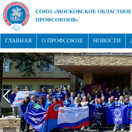
СОЮЗ «МОСКОВСКОЕ ОБЛАСТНОЕ
ПРОФСОЮЗОВ»
БУДУЩЕЕ ЗА СИЛЬНЫМИ ПРОФС
ГЛАВНАЯ
О ПРОФСОЮЗЕ
НОВОСТИ
СТРУКТУРА
ПРОФСОЮЗНЫЕ ЗДРАВНИЦЫ