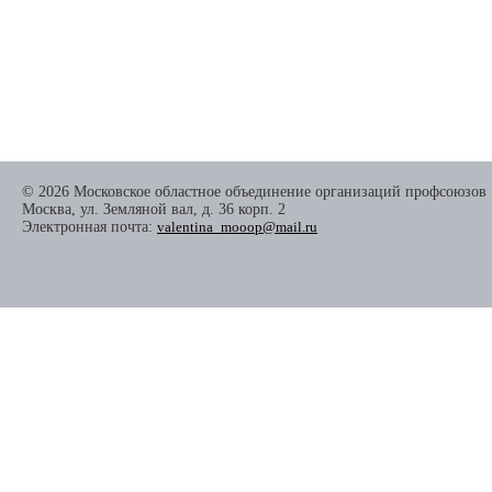
© 2026 Московское областное объединение организаций профсоюзов
Москва, ул. Земляной вал, д. 36 корп. 2
Электронная почта:
valentina_mooop@mail.ru