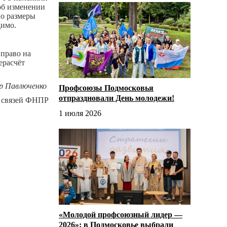
об изменении
но размеры
димо.
 право на
ерасчёт
р Павлюченко
Профсоюзы Подмосковья
отпраздновали День молодежи!
 связей ФНПР
1 июля 2026
«Молодой профсоюзный лидер —
2026»: в Подмосковье выбрали