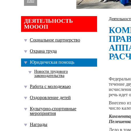
foto
Деятельнос
ДЕЯТЕЛЬНОСТЬ
МОООП
КОМ
ПРА
Социальное партнерство
АПП
Охрана труда
РАС
Юридическая помощь
Новости трудового
законодательства
Федеральны
течение д
Работа с молодежью
исчислении
речь идет 
Оздоровление детей
Внесено из
число кале
Культурно-спортивные
мероприятия
Коммента
Пелешенк
Награды
Дело в том