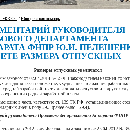
/
ть МОООП
Юридическая помощь
МЕНТАРИЙ РУКОВОДИТЕЛЯ
ВОВОГО ДЕПАРТАМЕНТА
АРАТА ФНПР Ю.И. ПЕЛЕШЕН
ЧЕТЕ РАЗМЕРА ОТПУСКНЫХ
Размеры отпускных увеличатся
м законом от 02.04.2014 № 55-ФЗ законодателем наконец-то ис
вух лет длившееся положение, ухудшавшее положение работнико
 средней заработной платы для оплаты отпусков и в других случ
о сохранении средней заработной платы.
менение в часть четвертую ст. 139 ТК РФ, устанавливающее ср
ндарных дней в году 29,3 (ранее было - 29,4).
рий
руководителя Правового департамента Аппарата ФНПР
о
, что когда в 2012 году Федеральным законом от 23.04.2012 № 3