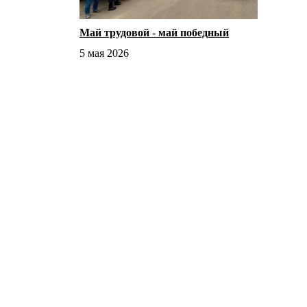
Май трудовой - май победный
5 мая 2026