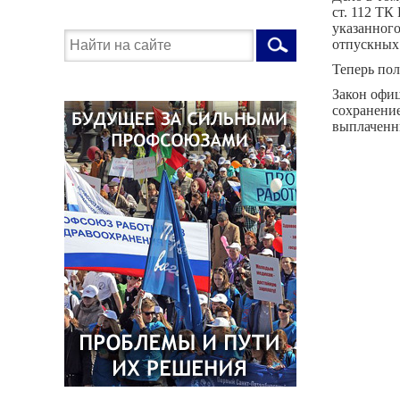
ст. 112 ТК
указанного
отпускных
Теперь по
Закон офиц
сохранение
выплаченн