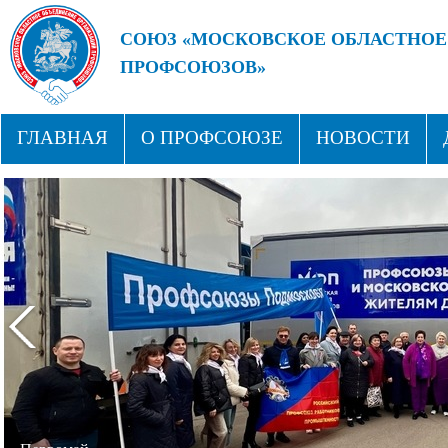
СОЮЗ «МОСКОВСКОЕ ОБЛАСТНОЕ
ПРОФСОЮЗОВ»
БУДУЩЕЕ ЗА СИЛЬНЫМИ ПРОФС
ГЛАВНАЯ
О ПРОФСОЮЗЕ
НОВОСТИ
СТРУКТУРА
ПРОФСОЮЗНЫЕ ЗДРАВНИЦЫ