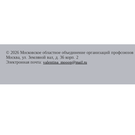
© 2026 Московское областное объединение организаций профсоюзов
Москва, ул. Земляной вал, д. 36 корп. 2
Электронная почта:
valentina_mooop@mail.ru