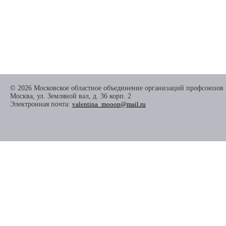
© 2026 Московское областное объединение организаций профсоюзов
Москва, ул. Земляной вал, д. 36 корп. 2
Электронная почта:
valentina_mooop@mail.ru