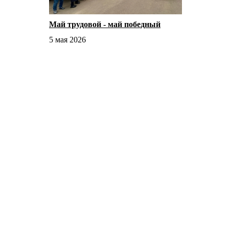
Май трудовой - май победный
5 мая 2026