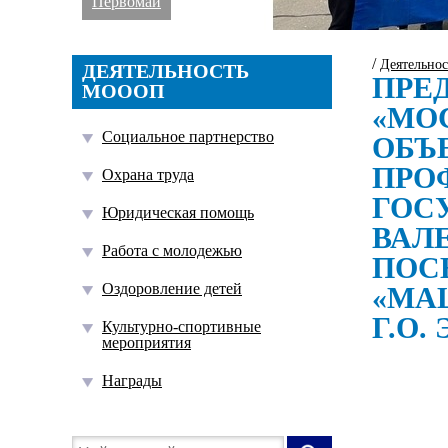
Первомай
/
Деятельно
ДЕЯТЕЛЬНОСТЬ
ПРЕ
МОООП
«МО
Социальное партнерство
ОБЪ
ПРО
Охрана труда
ГОС
Юридическая помощь
ВАЛ
Работа с молодежью
ПОС
Оздоровление детей
«МА
Г.О.
Культурно-спортивные
мероприятия
Награды