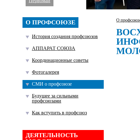
Первомай
О профсоюз
О ПРОФСОЮЗЕ
ВОС
История создания профсоюзов
ИНФ
АППАРАТ СОЮЗА
МОЛ
Координационные советы
Фотогалерея
СМИ о профсоюзе
Будущее за сильными
профсоюзами
Как вступить в профсоюз
ДЕЯТЕЛЬНОСТЬ