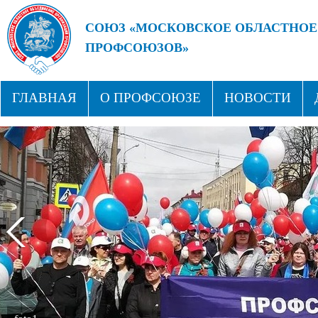
СОЮЗ «МОСКОВСКОЕ ОБЛАСТНОЕ
ПРОФСОЮЗОВ»
БУДУЩЕЕ ЗА СИЛЬНЫМИ ПРОФС
ГЛАВНАЯ
О ПРОФСОЮЗЕ
НОВОСТИ
СТРУКТУРА
ПРОФСОЮЗНЫЕ ЗДРАВНИЦЫ