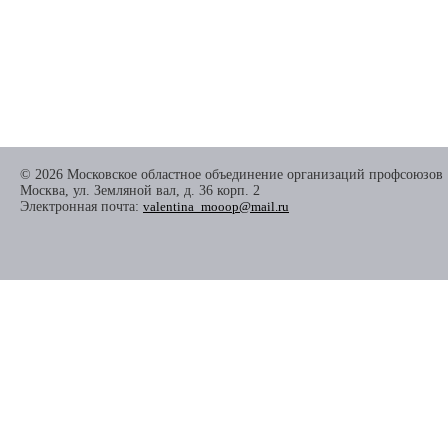
© 2026 Московское областное объединение организаций профсоюзов
Москва, ул. Земляной вал, д. 36 корп. 2
Электронная почта:
valentina_mooop@mail.ru