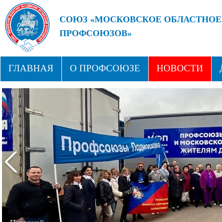
СОЮЗ «МОСКОВСКОЕ ОБЛАСТНОЕ
ПРОФСОЮЗОВ»
БУДУЩЕЕ ЗА СИЛЬНЫМИ ПРОФС
ГЛАВНАЯ
О ПРОФСОЮЗЕ
НОВОСТИ
СТРУКТУРА
ПРОФСОЮЗНЫЕ ЗДРАВНИЦЫ