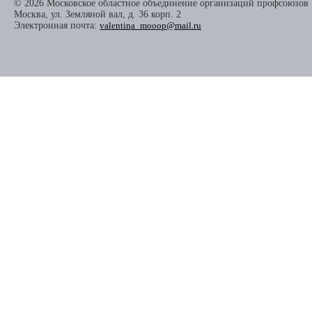
© 2026 Московское областное объединение организаций профсоюзов
Москва, ул. Земляной вал, д. 36 корп. 2
Электронная почта:
valentina_mooop@mail.ru