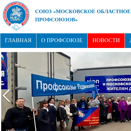
СОЮЗ «МОСКОВСКОЕ ОБЛАСТНОЕ
ПРОФСОЮЗОВ»
БУДУЩЕЕ ЗА СИЛЬНЫМИ ПРОФС
ГЛАВНАЯ
О ПРОФСОЮЗЕ
НОВОСТИ
СТРУКТУРА
ПРОФСОЮЗНЫЕ ЗДРАВНИЦЫ