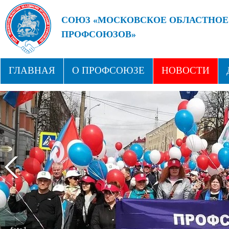
СОЮЗ «МОСКОВСКОЕ ОБЛАСТНОЕ
ПРОФСОЮЗОВ»
БУДУЩЕЕ ЗА СИЛЬНЫМИ ПРОФС
ГЛАВНАЯ
О ПРОФСОЮЗЕ
НОВОСТИ
СТРУКТУРА
ПРОФСОЮЗНЫЕ ЗДРАВНИЦЫ