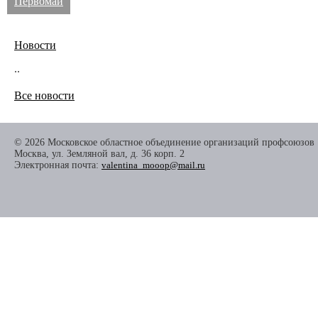
Первомай
Новости
..
Все новости
© 2026 Московское областное объединение организаций профсоюзов
Москва, ул. Земляной вал, д. 36 корп. 2
Электронная почта:
valentina_mooop@mail.ru