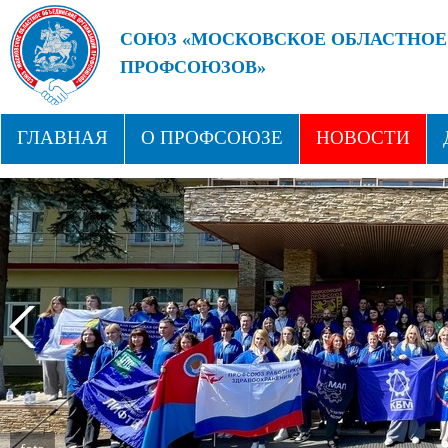
СОЮЗ «МОСКОВСКОЕ ОБЛАСТНОЕ
ПРОФСОЮЗОВ»
БУДУЩЕЕ ЗА СИЛЬНЫМИ ПРОФС
ГЛАВНАЯ
О ПРОФСОЮЗЕ
НОВОСТИ
СТРУКТУРА
ПРОФСОЮЗНЫЕ ЗДРАВНИЦЫ