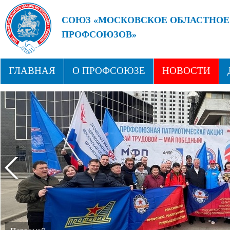
СОЮЗ «МОСКОВСКОЕ ОБЛАСТНОЕ
ПРОФСОЮЗОВ»
БУДУЩЕЕ ЗА СИЛЬНЫМИ ПРОФС
ГЛАВНАЯ
О ПРОФСОЮЗЕ
НОВОСТИ
СТРУКТУРА
ПРОФСОЮЗНЫЕ ЗДРАВНИЦЫ