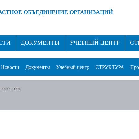
АСТНОЕ ОБЪЕДИНЕНИЕ ОРГАНИЗАЦИЙ
 ПРОФСОЮЗАМИ!
ВСТУПАЙ В ПРОФСОЮЗ!
СТИ
ДОКУМЕНТЫ
УЧЕБНЫЙ ЦЕНТР
СТ
ТАКТЫ
Новости
Документы
Учебный центр
СТРУКТУРА
Про
профсоюзов