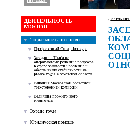
Первомай
Деятельнос
ДЕЯТЕЛЬНОСТЬ
МОООП
ЗАС
ОБЛ
Социальное партнерство
КОМ
Профсоюзный Смотр-Конкурс
СОЦ
Заседание Штаба по
оперативному решению вопросов
ОТН
в сфере занятости населения и
обеспечению стабильности на
рынке труда Московской области.
Решения Московской областной
трехсторонней комиссии
Величина прожиточного
минимума
Охрана труда
Юридическая помощь