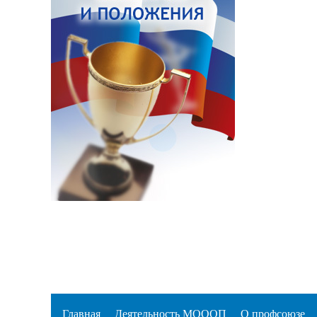
Главная
Деятельность МОООП
О профсоюзе