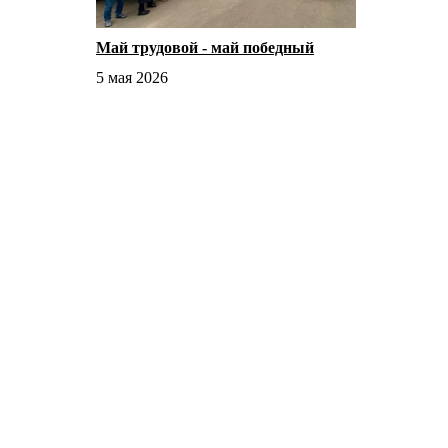
Май трудовой - май победный
5 мая 2026