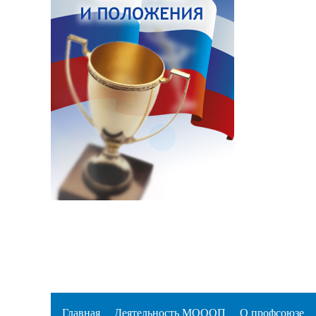
Главная
Деятельность МОООП
О профсоюзе