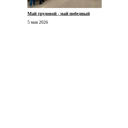
Май трудовой - май победный
5 мая 2026