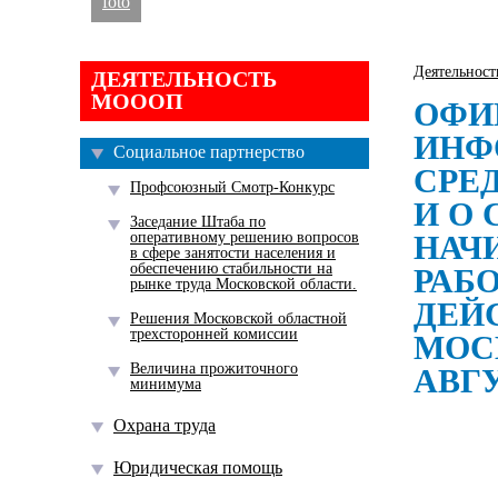
foto
Деятельнос
ДЕЯТЕЛЬНОСТЬ
МОООП
ОФИ
ИНФ
Социальное партнерство
СРЕ
Профсоюзный Смотр-Конкурс
И О
Заседание Штаба по
оперативному решению вопросов
НАЧ
в сфере занятости населения и
обеспечению стабильности на
РАБ
рынке труда Московской области.
ДЕЙ
Решения Московской областной
трехсторонней комиссии
МОС
Величина прожиточного
АВГУ
минимума
Охрана труда
Юридическая помощь