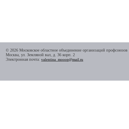
© 2026 Московское областное объединение организаций профсоюзов
Москва, ул. Земляной вал, д. 36 корп. 2
Электронная почта:
valentina_mooop@mail.ru