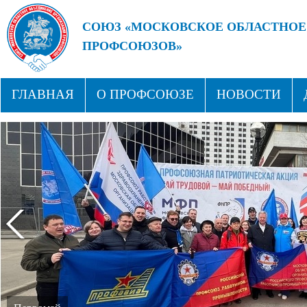
СОЮЗ «МОСКОВСКОЕ ОБЛАСТНОЕ
ПРОФСОЮЗОВ»
БУДУЩЕЕ ЗА СИЛЬНЫМИ ПРОФС
ГЛАВНАЯ
О ПРОФСОЮЗЕ
НОВОСТИ
СТРУКТУРА
ПРОФСОЮЗНЫЕ ЗДРАВНИЦЫ