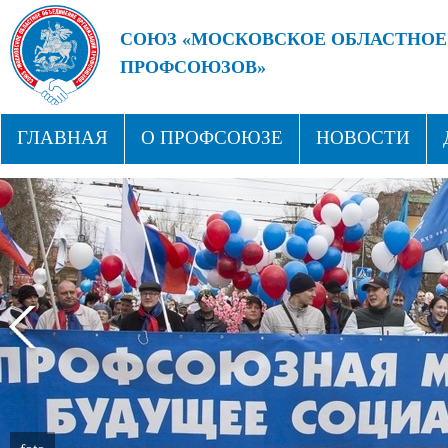
СОЮЗ «МОСКОВСКОЕ ОБЛАСТНОЕ
ПРОФСОЮЗОВ»
БУДУЩЕЕ ЗА СИЛЬНЫМИ ПРОФС
ГЛАВНАЯ
О ПРОФСОЮЗЕ
НОВОСТИ
СТРУКТУРА
ПРОФСОЮЗНЫЕ ЗДРАВНИЦЫ