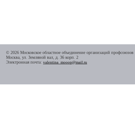
© 2026 Московское областное объединение организаций профсоюзов
Москва, ул. Земляной вал, д. 36 корп. 2
Электронная почта:
valentina_mooop@mail.ru