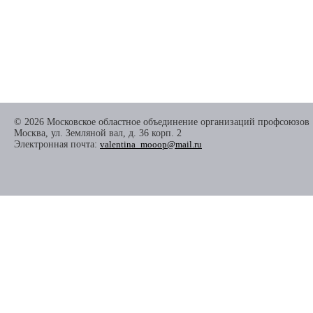
© 2026 Московское областное объединение организаций профсоюзов
Москва, ул. Земляной вал, д. 36 корп. 2
Электронная почта:
valentina_mooop@mail.ru