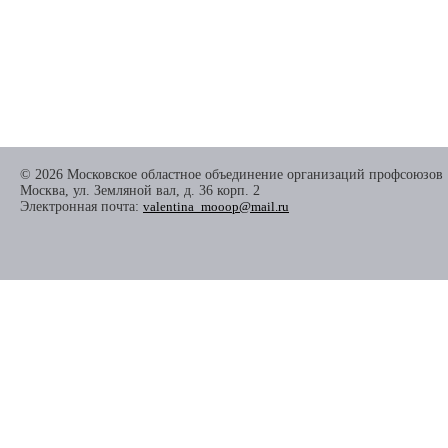
© 2026 Московское областное объединение организаций профсоюзов
Москва, ул. Земляной вал, д. 36 корп. 2
Электронная почта:
valentina_mooop@mail.ru