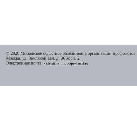
© 2026 Московское областное объединение организаций профсоюзов
Москва, ул. Земляной вал, д. 36 корп. 2
Электронная почта:
valentina_mooop@mail.ru