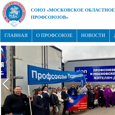
СОЮЗ «МОСКОВСКОЕ ОБЛАСТНОЕ
ПРОФСОЮЗОВ»
БУДУЩЕЕ ЗА СИЛЬНЫМИ ПРОФС
ГЛАВНАЯ
О ПРОФСОЮЗЕ
НОВОСТИ
СТРУКТУРА
ПРОФСОЮЗНЫЕ ЗДРАВНИЦЫ