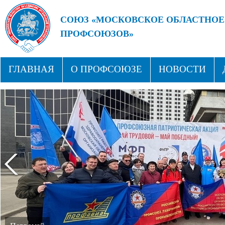
СОЮЗ «МОСКОВСКОЕ ОБЛАСТНОЕ
ПРОФСОЮЗОВ»
БУДУЩЕЕ ЗА СИЛЬНЫМИ ПРОФС
ГЛАВНАЯ
О ПРОФСОЮЗЕ
НОВОСТИ
СТРУКТУРА
ПРОФСОЮЗНЫЕ ЗДРАВНИЦЫ