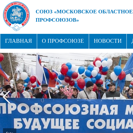
СОЮЗ «МОСКОВСКОЕ ОБЛАСТНОЕ
ПРОФСОЮЗОВ»
БУДУЩЕЕ ЗА СИЛЬНЫМИ ПРОФС
ГЛАВНАЯ
О ПРОФСОЮЗЕ
НОВОСТИ
СТРУКТУРА
ПРОФСОЮЗНЫЕ ЗДРАВНИЦЫ