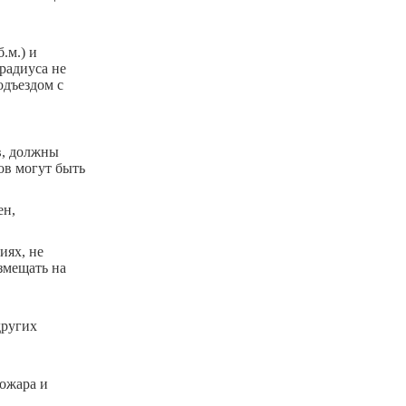
.м.) и
радиуса не
одъездом с
в, должны
ов могут быть
ен,
иях, не
змещать на
других
ожара и