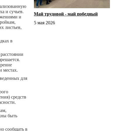
рализованную
а и сучьев.
Май трудовой - май победный
ужениями и
ройкам,
5 мая 2026
х листьев,
дках в
 расстоянии
зрешается.
урение
и местах.
тведенных для
рого
ния) средств
асности.
ам,
жны быть
но сообщать в