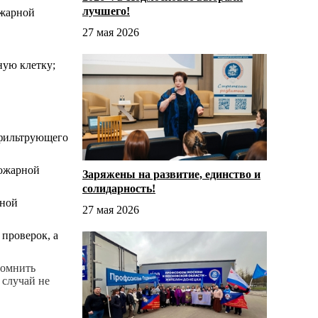
лучшего!
ожарной
27 мая 2026
ную клетку;
 фильтрующего
пожарной
Заряжены на развитие, единство и
солидарность!
ьной
27 мая 2026
проверок, а
помнить
 случай не