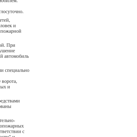
мобилем.
глосуточно.
етей,
ловек и
й пожарной
ой. При
тушение
ый автомобиль
ли специально
 ворота,
ных и
редствами
ованы
тельно-
ивопожарных
тветствии с
ости" и