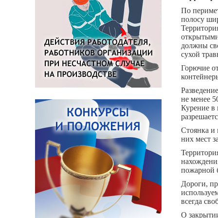
По периме
полосу шир
Территори
открытыми
должны сво
сухой трав
Горючие от
контейнеры
Разведение
не менее 5
Курение в 
разрешаетс
Стоянка и 
них мест з
Территори
нахождени
пожарной 
Дороги, пр
используе
всегда сво
О закрытии