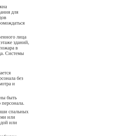
лжна
дания для
дов
ромождаться
венного лица
этаже зданий,
пожара в
да. Системы
ается
сонала без
мотра и
жны быть
 персонала.
рыши спальных
ами или
одой или