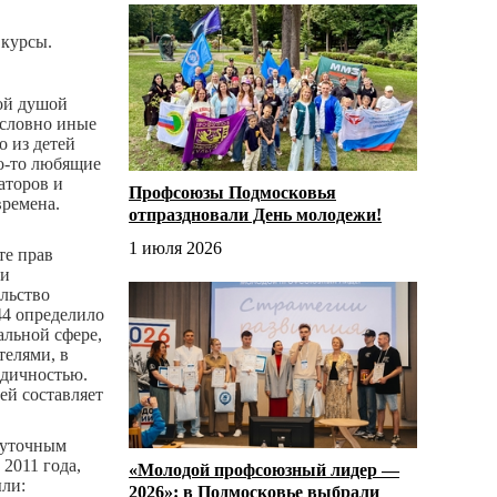
курсы.
ной душой
 словно иные
о из детей
го-то любящие
аторов и
Профсоюзы Подмосковья
времена.
отпраздновали День молодежи!
1 июля 2026
те прав
ии
ельство
44 определило
альной сфере,
елями, в
одичностью.
ей составляет
суточным
2011 года,
«Молодой профсоюзный лидер —
ыли:
2026»: в Подмосковье выбрали