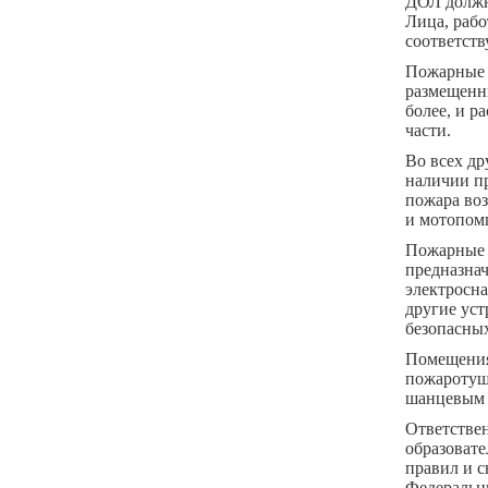
ДОЛ должн
Лица, раб
соответст
Пожарные а
размещенны
более, и 
части.
Во всех д
наличии п
пожара во
и мотопомп
Пожарные 
предназнач
электросна
другие уст
безопасны
Помещения
пожаротуш
шанцевым 
Ответствен
образовате
правил и 
Федеральны