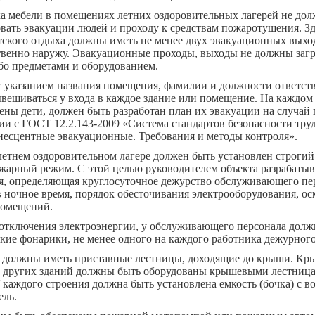
а мебели в помещениях летних оздоровительных лагерей не до
вать эвакуации людей и проходу к средствам пожаротушения. З
тского отдыха должны иметь не менее двух эвакуационных выхо
твенно наружу. Эвакуационные проходы, выходы не должны заг
бо предметами и оборудованием.
с указанием названия помещения, фамилии и должности ответст
ешиваться у входа в каждое здание или помещение. На каждом 
ены дети, должен быть разработан план их эвакуации на случай 
ии с ГОСТ 12.2.143-2009 «Система стандартов безопасности тру
есцентные эвакуационные. Требования и методы контроля».
етнем оздоровительном лагере должен быть установлен строгий
жарный режим. С этой целью руководителем объекта разрабатыв
я, определяющая круглосуточное дежурство обслуживающего пер
в ночное время, порядок обесточивания электрооборудования, ос
помещений.
 отключения электроэнергии, у обслуживающего персонала дол
кие фонарики, не менее одного на каждого работника дежурного
я должны иметь приставные лестницы, доходящие до крыши. К
и других зданий должны быть оборудованы крышевыми лестниц
 каждого строения должна быть установлена емкость (бочка) с в
ель.