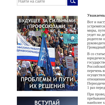
Уважаемые
Вот и наст
устремятся
миры, путе
уедет на д
родители о
руководите
Громадный 
В со стать
юридическ
государств
Российско
перечень в
осуществл
отношении
Периодично
1 раз пере
При провед
пребывание
наиболее х