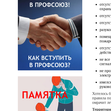
отсут
охран
отсутс
отсутс
разук
помещ
пожар
отсутс
дейст
не все
сигнал
не про
электр
имелся
руков
Хотелось б
правила п
омрачит ле
Территори