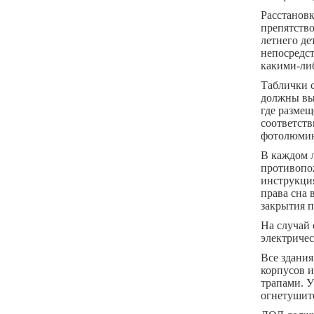
Расстановк
препятство
летнего де
непосредс
какими-ли
Таблички 
должны выв
где размещ
соответств
фотолюмин
В каждом л
противопо
инструкци
права сна 
закрытия 
На случай
электричес
Все здани
корпусов 
трапами. У
огнетушит