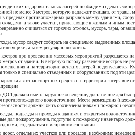
тру детских оздоровительных лагерей необходимо сделать мине
иной не менее 3 метров, которую надлежит очищать от травы, мх
я в пределах противопожарных разрывов между зданиями, соор
 складами, а также участки, прилегающие к жилым и иным пост
евременно очищаться от горючих отходов, мусора, тары, опавши
ы.
ходы, мусор следует собирать на специально выделенных площа
 или ящики, а затем регулярно вывозить.
 костров при проведении массовых мероприятий разрешается на
0 метров от зданий. В ветреную погоду разведение костров не ра
помещениях и на территории детских лагерей не допускается. К
я только в специально отведённых и оборудованных под эти цел
парковка автотранспортных средств на территории лагеря вне о
апрещена.
я ДОЛ должна иметь наружное освещение, достаточное для быст
я противопожарного водоисточника. Места размещения (нахожде
безопасности должны быть обозначены знаками пожарной безоп
оезды, подъезды и проходы к зданиям и открытым водоисточник
мые для пожаротушения, подступы к пожарному инвентарю дол
бодными, содержаться в исправном состоянии.
 дорог, отдельных участков или проездов, необходимо немедлен