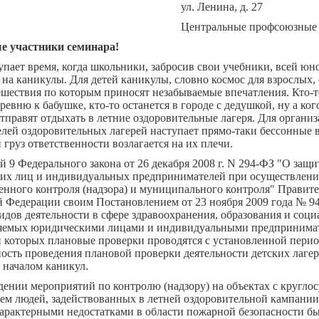
ул. Ленина, д. 27
Центральные профсоюзные 
 участники семинара!
упает время, когда школьники, забросив свои учебники, всей ю
 на каникулы. Для детей каникулы, словно космос для взрослых,
шествия по которым приносят незабываемые впечатления. Кто-т
еревню к бабушке, кто-то останется в городе с дедушкой, ну а ко
тправят отдыхать в летние оздоровительные лагеря. Для организ
лей оздоровительных лагерей наступает прямо-таки бессонные 
груз ответственности возлагается на их плечи.
ей 9 Федерального закона от 26 декабря 2008 г. N 294-ФЗ "О защи
их лиц и индивидуальных предпринимателей при осуществлен
енного контроля (надзора) и муниципального контроля" Правит
й Федерации своим Постановлением от 23 ноября 2009 года № 9
идов деятельности в сфере здравоохранения, образования и соци
яемых юридическими лицами и индивидуальными предпринимат
 которых плановые проверки проводятся с установленной пери
сть проведения плановой проверки деятельности детских лагер
д началом каникул.
ении мероприятий по контролю (надзору) на объектах с кругло
м людей, задействованных в летней оздоровительной кампании 
арактерными недостатками в области пожарной безопасности б