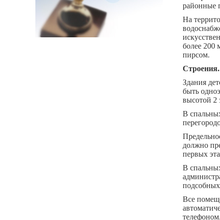
районные 
На террито
водоснабже
искусстве
более 200 
пирсом.
Строения.
Здания де
быть одно
высотой 2 
В спальных
перегород
Предельное
должно пре
первых эта
В спальны
администра
подсобных
Все помещ
автоматиче
телефоном,