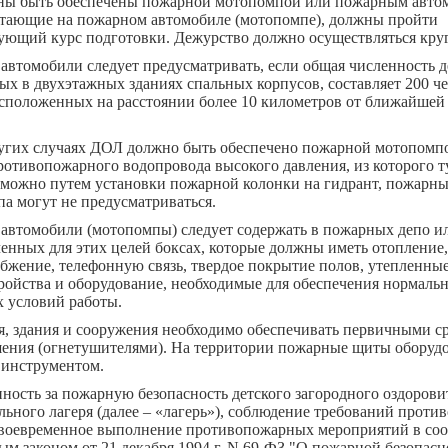
ы быть обеспечены пожарной мотопомпой или пожарным авто
отающие на пожарном автомобиле (мотопомпе), должны пройти
вующий курс подготовки. Дежурство должно осуществляться кру
втомобили следует предусматривать, если общая численность д
х в двухэтажных зданиях спальных корпусов, составляет 200 че
расположенных на расстоянии более 10 километров от ближайше
ругих случаях ДОЛ должно быть обеспечено пожарной мотопомп
ротивопожарного водопровода высокого давления, из которого 
зможно путем установки пожарной колонки на гидрант, пожарн
а могут не предусматриваться.
автомобили (мотопомпы) следует содержать в пожарных депо и
енных для этих целей боксах, которые должны иметь отопление,
бжение, телефонную связь, твердое покрытие полов, утепленные
ройства и оборудование, необходимые для обеспечения нормаль
х условий работы.
, здания и сооружения необходимо обеспечивать первичными с
ения (огнетушителями). На территории пожарные щиты оборуд
инструментом.
ность за пожарную безопасность детского загородного оздорови
льного лагеря (далее – «лагерь»), соблюдение требований прот
своевременное выполнение противопожарных мероприятий в соо
м законом от 21 декабря 1994 г. N 69-ФЗ "О пожарной безопасн