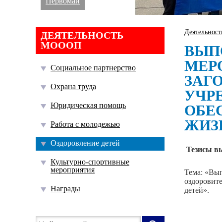
Первомай
Деятельнос
ДЕЯТЕЛЬНОСТЬ
МОООП
ВЫП
МЕР
Социальное партнерство
ЗАГ
Охрана труда
УЧР
Юридическая помощь
ОБЕ
ЖИЗ
Работа с молодежью
Оздоровление детей
Тезисы в
Культурно-спортивные
мероприятия
Тема: «Вы
оздоровите
Награды
детей».