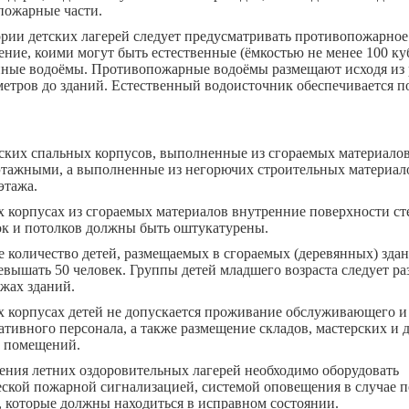
пожарные части.
рии детских лагерей следует предусматривать противопожарное
ние, коими могут быть естественные (ёмкостью не менее 100 куб
нные водоёмы. Противопожарные водоёмы размещают исходя из 
метров до зданий. Естественный водоисточник обеспечивается п
тских спальных корпусов, выполненные из сгораемых материало
этажными, а выполненные из негорючих строительных материал
этажа.
 корпусах из сгораемых материалов внутренние поверхности ст
ок и потолков должны быть оштукатурены.
 количество детей, размещаемых в сгораемых (деревянных) здан
вышать 50 человек. Группы детей младшего возраста следует ра
жах зданий.
х корпусах детей не допускается проживание обслуживающего и
тивного персонала, а также размещение складов, мастерских и 
 помещений.
ения летних оздоровительных лагерей необходимо оборудовать
ской пожарной сигнализацией, системой оповещения в случае п
 которые должны находиться в исправном состоянии.