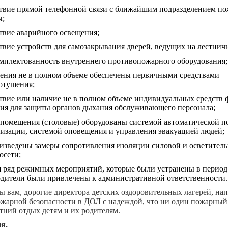
ствие прямой телефонной связи с ближайшим подразделением п
ы;
твие аварийного освещения;
твие устройств для самозакрывания дверей, ведущих на лестнич
омплектованность внутреннего противопожарного оборудования;
ения не в полном объеме обеспечены первичными средствами
отушения;
твие или наличие не в полном объеме индивидуальных средств
вия для защиты органов дыхания обслуживающего персонала;
 помещения (столовые) оборудованы системой автоматической 
изации, системой оповещения и управления эвакуацией людей;
изведены замеры сопротивления изоляции силовой и осветител
осети;
 ряд режимных мероприятий, которые были устранены в период 
одители были привлечены к административной ответственности.
ы вам, дорогие директора детских оздоровительных лагерей, на
ожарной безопасности в ДОЛ с надеждой, что ни один пожарный
тний отдых детям и их родителям.
я.