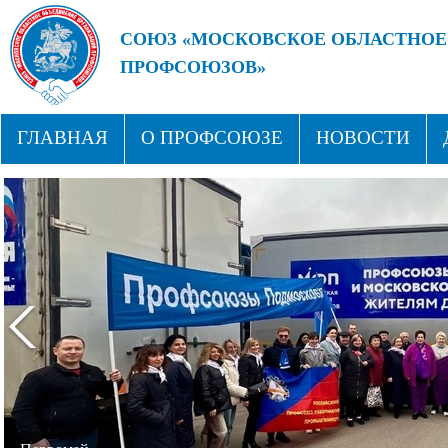
СОЮЗ «МОСКОВСКОЕ ОБЛАСТНОЕ
ПРОФСОЮЗОВ»
БУДУЩЕЕ ЗА СИЛЬНЫМИ ПРОФС
ГЛАВНАЯ
О ПРОФСОЮЗЕ
НОВОСТИ
СТРУКТУРА
ПРОФСОЮЗНЫЕ ЗДРАВНИЦЫ