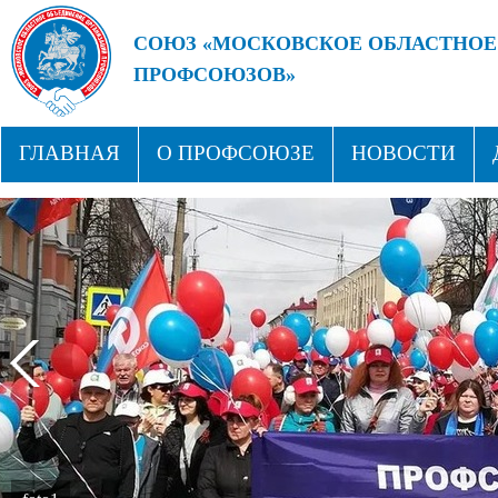
СОЮЗ «МОСКОВСКОЕ ОБЛАСТНОЕ
ПРОФСОЮЗОВ»
БУДУЩЕЕ ЗА СИЛЬНЫМИ ПРОФС
ГЛАВНАЯ
О ПРОФСОЮЗЕ
НОВОСТИ
СТРУКТУРА
ПРОФСОЮЗНЫЕ ЗДРАВНИЦЫ