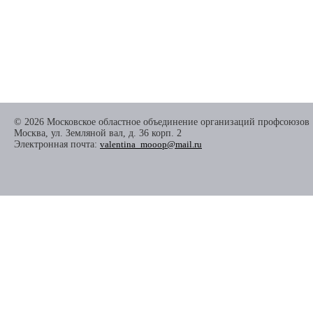
© 2026 Московское областное объединение организаций профсоюзов
Москва, ул. Земляной вал, д. 36 корп. 2
Электронная почта:
valentina_mooop@mail.ru