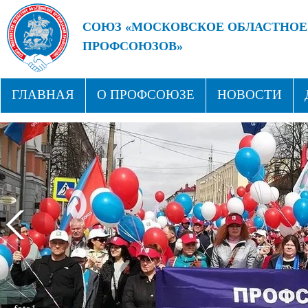
СОЮЗ «МОСКОВСКОЕ ОБЛАСТНОЕ
ПРОФСОЮЗОВ»
БУДУЩЕЕ ЗА СИЛЬНЫМИ ПРОФС
ГЛАВНАЯ
О ПРОФСОЮЗЕ
НОВОСТИ
СТРУКТУРА
ПРОФСОЮЗНЫЕ ЗДРАВНИЦЫ