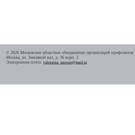
© 2026 Московское областное объединение организаций профсоюзов
Москва, ул. Земляной вал, д. 36 корп. 2
Электронная почта:
valentina_mooop@mail.ru