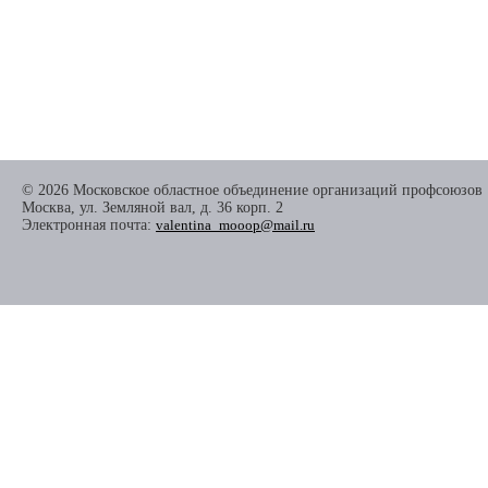
© 2026 Московское областное объединение организаций профсоюзов
Москва, ул. Земляной вал, д. 36 корп. 2
Электронная почта:
valentina_mooop@mail.ru