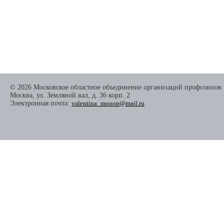
© 2026 Московское областное объединение организаций профсоюзов
Москва, ул. Земляной вал, д. 36 корп. 2
Электронная почта:
valentina_mooop@mail.ru