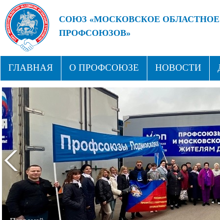
СОЮЗ «МОСКОВСКОЕ ОБЛАСТНОЕ
ПРОФСОЮЗОВ»
БУДУЩЕЕ ЗА СИЛЬНЫМИ ПРОФС
ГЛАВНАЯ
О ПРОФСОЮЗЕ
НОВОСТИ
СТРУКТУРА
ПРОФСОЮЗНЫЕ ЗДРАВНИЦЫ