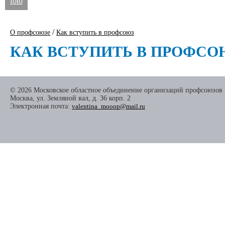
foto
/
О профсоюзе
Как вступить в профсоюз
КАК ВСТУПИТЬ В ПРОФСО
© 2026 Московское областное объединение организаций профсоюзов
Москва, ул. Земляной вал, д. 36 корп. 2
Электронная почта:
valentina_mooop@mail.ru