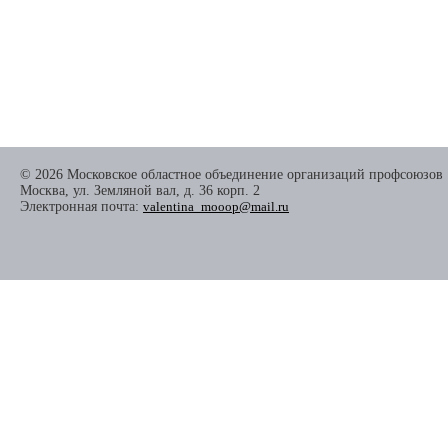
© 2026 Московское областное объединение организаций профсоюзов
Москва, ул. Земляной вал, д. 36 корп. 2
Электронная почта:
valentina_mooop@mail.ru