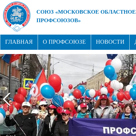
СОЮЗ «МОСКОВСКОЕ ОБЛАСТНОЕ
ПРОФСОЮЗОВ»
БУДУЩЕЕ ЗА СИЛЬНЫМИ ПРОФС
ГЛАВНАЯ
О ПРОФСОЮЗЕ
НОВОСТИ
СТРУКТУРА
ПРОФСОЮЗНЫЕ ЗДРАВНИЦЫ