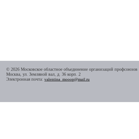
© 2026 Московское областное объединение организаций профсоюзов
Москва, ул. Земляной вал, д. 36 корп. 2
Электронная почта:
valentina_mooop@mail.ru