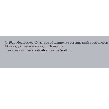
© 2026 Московское областное объединение организаций профсоюзов
Москва, ул. Земляной вал, д. 36 корп. 2
Электронная почта:
valentina_mooop@mail.ru