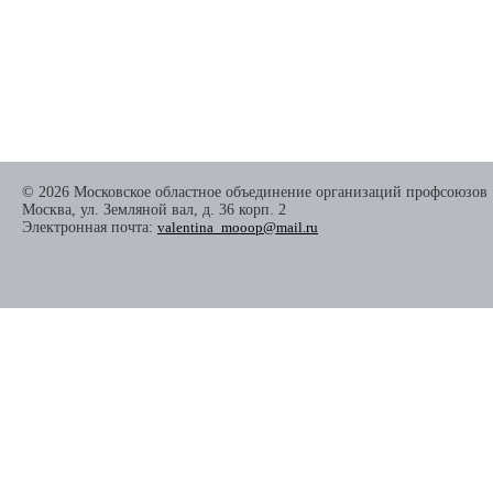
© 2026 Московское областное объединение организаций профсоюзов
Москва, ул. Земляной вал, д. 36 корп. 2
Электронная почта:
valentina_mooop@mail.ru