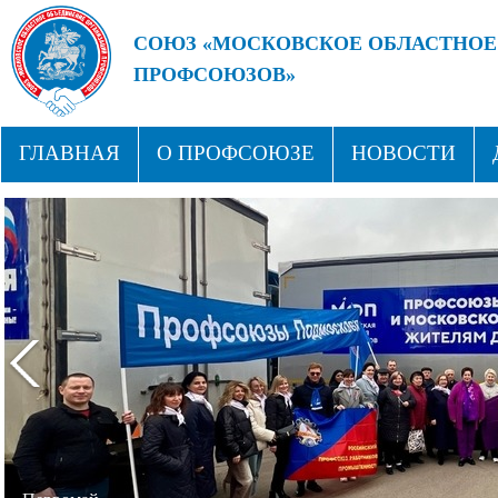
СОЮЗ «МОСКОВСКОЕ ОБЛАСТНОЕ
ПРОФСОЮЗОВ»
БУДУЩЕЕ ЗА СИЛЬНЫМИ ПРОФС
ГЛАВНАЯ
О ПРОФСОЮЗЕ
НОВОСТИ
СТРУКТУРА
ПРОФСОЮЗНЫЕ ЗДРАВНИЦЫ